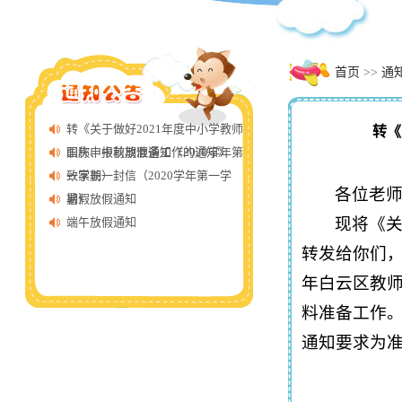
首页
>>
通
转《关于做好2021年度中小学教师
转《
职称申报前期准备工作的通知》
国庆、中秋放假通知（2020学年第
一学期）
致家长一封信（2020学年第一学
各位老
期）
暑假放假通知
现将《关
端午放假通知
转发给你们，
年白云区教
料准备工作。
通知要求为