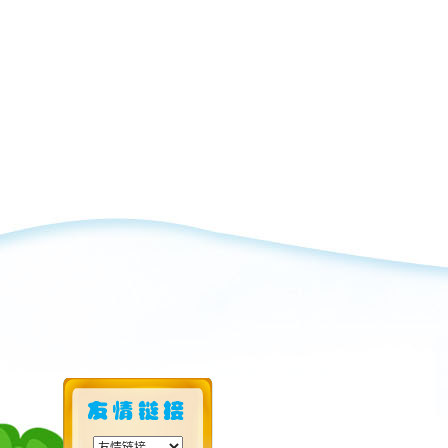
特别提醒：幼
意外事故。
交通安全
带孩子外出
良好的行为
1. 行走时
2. 未满1
3. 乘坐公
胳膊、头等部
4. 私家车
5. 不要让
小孩，不能遗
6. 教会孩
旅行安全
1.放假期间
疫情防护；请